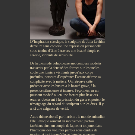
D’inspiration classique, la sculpture de Julia Levitina
demeure sans conteste une expression personnelle
sous-tendue d’âme à travers une beauté simple et
sereine, vibrante de sensibilité.
De la plénitude voluptueuse aux contours modelés
transcrits par la densité des formes sur lesquelles
coule une lumière vivifiante jusqu’aux corps
juvéniles, porteurs d’espérance l’artiste affirme sa
complicité avec la matière. On retrouve cette
présence avec les bustes à la beauté grave, à la
présence silencieuse et intense. Façonnées en un
puissant modelé ou en une facture plus lisse ces
œuvres obéissent à la précision du geste et portent le
témoignage du regard du sculpteur sur les êtres. Il y
a ici une exigence de vérité.
Autre thème abordé par l’artiste : le monde animalier.
Elle l’évoque souvent en mouvement, parfois
facétieux ainsi un couple de lapins et toujours dans
l’harmonie des volumes parfois sous-tendus de
tension. Ainsi lorsqu’elle sculpte des chevaux